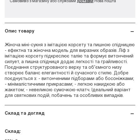
Самовивіз з магазину або службами
доставки
Нова пошта
Опис товару
Жіноча міні-сукня з імітацією корсету та пишною спідницею
- ефектна та жіночна модель для виразних образів. Ліф з
імітацією корсету підкреслює талію та формує витончений
силует, а пишна спідниця додає легкості та грайливості.
Поєднання структурованого верху та об’ємного низу
створює баланс елегантності й сучасного стилю. Добре
поєднується з: - витонченими підборами або босоніжками;
- мінімалістичними прикрасами; - легкою накидкою або
жакетом; - невеликою сумочкою-клатч. Ідеальний варіант
для святкових подій, побачень та особливих випадків.
Склад та догляд
Склад: