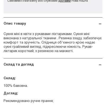
Самовивіз з магазину або службами
доставки
Нова пошта
Опис товару
Сукня міні в квіти з рукавами-ліхтариками. Сукня міні
виконана з натуральної тканини . Резинка ззаду, забезпечує
комфорт та зручність. Спідниця об'ємного крою надає
сукні грайливий вигляд, підкреслюючи ніжність. Рукав-
ліктарик короткий, з резинкою на манжеті.
Склад та догляд
Склад:
100% бавовна.
Догляд:
Рекомендовано ручне прання;