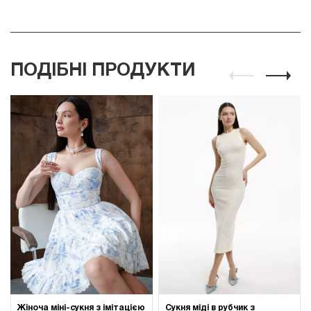
ПОДІБНІ ПРОДУКТИ
Жіноча міні-сукня з імітацією
Сукня міді в рубчик з