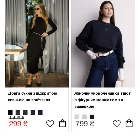
Довга сукня з відкритою
Жіночий укорочений світшот
спинкою на зав'язках
з фігурним манжетом та
вишивкою
1 499 ₴
299 ₴
799 ₴