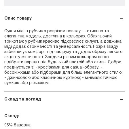
Опис товару
Сукня міді в рубчик з розрізом позаду — стильна та
елегантна модель, доступна в кольорах. Облягаючий
трикотаж у рубчик красиво підкреслює силует, а довжина
міді додає стриманості та універсальності. Розріз ззаду
забезпечує комфорт під час руху та додає образу легкого
акценту жіночності. Завдяки різним кольорам легко
підібрати варіант під будь-який настрій або стиль. Добре
поєднується з: - кросівками для casual-образу; -
босоніжками або підборами для більш елегантного стилю;
- джинсовою або класичною курткою; - мінімалістичною
сумкою або рюкзаком.
Склад та догляд
Склад:
95% бавовна;