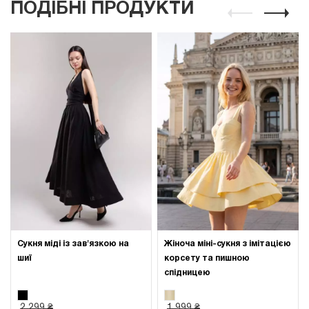
ПОДІБНІ ПРОДУКТИ
Сукня міді із зав'язкою на
Жіноча міні-сукня з імітацією
шиї
корсету та пишною
спідницею
2 299 ₴
1 999 ₴