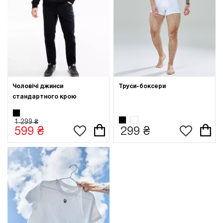
Чоловічі джинси
Труси-боксери
стандартного крою
1 299 ₴
599 ₴
299 ₴