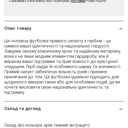
Самовивіз з магазину або службами
доставки
Нова пошта
Опис товару
Ця чоловіча футболка прямого силуету з гербом - це
символ вашої ідентичності та національної гордості.
Завдяки своєму класичному крою та надійному матеріалу,
вона є не лише модним елементом гардеробу, але й
виразом вашої підтримки та прив'язаності до культурної
спадщини. Герб надає їй особливого шарму та значимості.
Прямий силует забезпечує вільність рухів і приємне
прилягання до тіла. Ця футболка ідеально підходить для
щоденного використання або для особливих подій, де ви
хочете висловити свою національну ідентичність та
підтримку.
Склад та догляд
Склад (всі кольори, крім темний-антрацит):