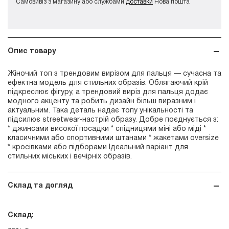
Самовивіз з магазину або службами
доставки
Нова пошта
Опис товару
Жіночий топ з трендовим вирізом для пальця — сучасна та
ефектна модель для стильних образів. Облягаючий крій
підкреслює фігуру, а трендовий виріз для пальця додає
модного акценту та робить дизайн більш виразним і
актуальним. Така деталь надає топу унікальності та
підсилює streetwear-настрій образу. Добре поєднується з:
* джинсами високої посадки * спідницями міні або міді *
класичними або спортивними штанами * жакетами oversize
* кросівками або підборами Ідеальний варіант для
стильних міських і вечірніх образів.
Склад та догляд
Склад: