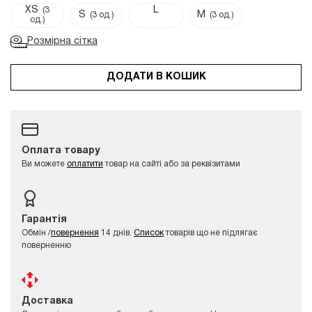
XS
L
(3
S
M
(3 од.)
(3 од.)
од.)
Розмірна сітка
ДОДАТИ В КОШИК
Оплата товару
Ви можете
оплатити
товар на сайті або за реквізитами
Гарантія
Обмін /
повернення
14 днів.
Список
товарів що не підлягає
поверненню
Доставка