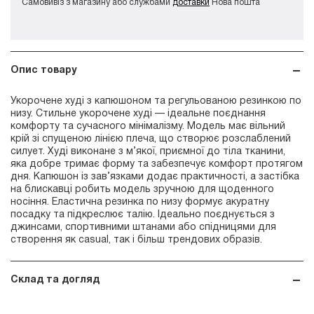
Самовивіз з магазину або службами
доставки
Нова пошта
Опис товару
Укорочене худі з капюшоном та регульованою резинкою по
низу. Стильне укорочене худі — ідеальне поєднання
комфорту та сучасного мінімалізму. Модель має вільний
крій зі спущеною лінією плеча, що створює розслаблений
силует. Худі виконане з м’якої, приємної до тіла тканини,
яка добре тримає форму та забезпечує комфорт протягом
дня. Капюшон із зав’язками додає практичності, а застібка
на блискавці робить модель зручною для щоденного
носіння. Еластична резинка по низу формує акуратну
посадку та підкреслює талію. Ідеально поєднується з
джинсами, спортивними штанами або спідницями для
створення як casual, так і більш трендових образів.
Склад та догляд