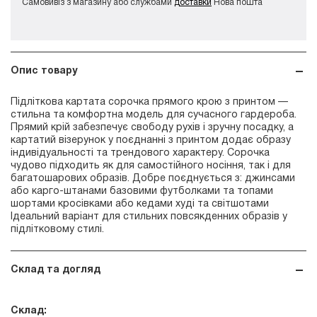
Самовивіз з магазину або службами
доставки
Нова пошта
Опис товару
Підліткова картата сорочка прямого крою з принтом —
стильна та комфортна модель для сучасного гардероба.
Прямий крій забезпечує свободу рухів і зручну посадку, а
картатий візерунок у поєднанні з принтом додає образу
індивідуальності та трендового характеру. Сорочка
чудово підходить як для самостійного носіння, так і для
багатошарових образів. Добре поєднується з: джинсами
або карго-штанами базовими футболками та топами
шортами кросівками або кедами худі та світшотами
Ідеальний варіант для стильних повсякденних образів у
підлітковому стилі.
Склад та догляд
Склад: