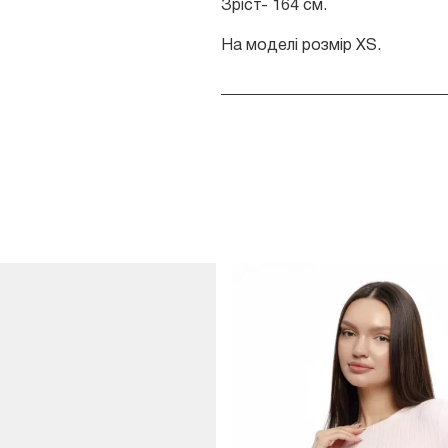
Зріст- 164 см.
На моделі розмір ХS.