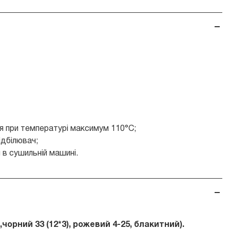
я при температурі максимум 110°С;
дбілювач;
 в сушильній машині.
,чорний 33 (12*3), рожевий 4-25
, блакитний
).