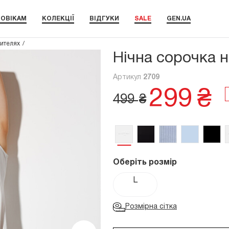
ОВІКАМ
КОЛЕКЦІЇ
ВІДГУКИ
SALE
GEN.UA
рителях
Нічна сорочка 
Артикул
2709
299
₴
499
₴
Оберіть розмір
L
Розмірна сітка