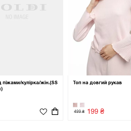
 піжами/кулірка/жін.(SS
Топ на довгий рукав
c)
199 ₴
499 ₴