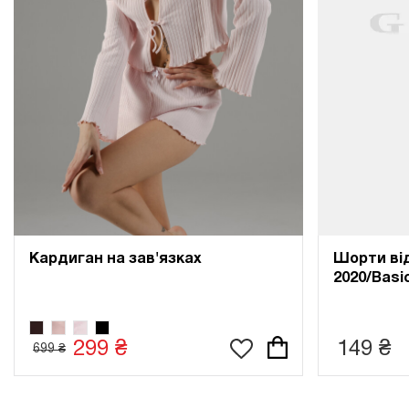
Кардиган на зав'язках
Шорти від
2020/Basi
299 ₴
149 ₴
699 ₴