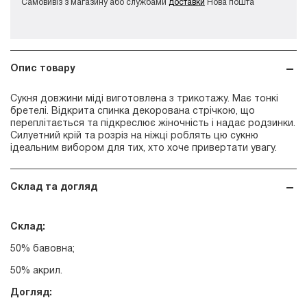
Самовивіз з магазину або службами
доставки
Нова пошта
Опис товару
Сукня довжини міді виготовлена з трикотажу. Має тонкі
бретелі. Відкрита спинка декорована стрічкою, що
переплітається та підкреслює жіночність і надає родзинки.
Силуетний крій та розріз на ніжці роблять цю сукню
ідеальним вибором для тих, хто хоче привертати увагу.
Склад та догляд
Склад:
50% бавовна;
50% акрил.
Догляд: