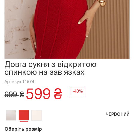
Довга сукня з відкритою
спинкою на зав'язках
Артикул
11574
599
₴
999
₴
ЧЕРВОНИЙ
Оберіть розмір