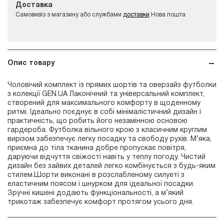
Доставка
Самовивіз з магазину або службами
доставки
Нова пошта
Опис товару
Чоловічий комплект із прямих шортів та оверзайз футболки
з колекції GEN.UA Лаконічний та універсальний комплект,
створений для максимального комфорту в щоденному
ритмі. Ідеально поєднує в собі мінімалістичний дизайн і
практичність, що робить його незамінною основою
гардероба. Футболка вільного крою з класичним круглим
вирізом забезпечує легку посадку та свободу рухів. М’яка,
приємна до тіла тканина добре пропускає повітря,
даруючи відчуття свіжості навіть у теплу погоду. Чистий
дизайн без зайвих деталей легко комбінується з будь-яким
стилем.Шорти виконані в розслабленому силуеті з
еластичним поясом і шнурком для ідеальної посадки.
Зручні кишені додають функціональності, а м’який
трикотаж забезпечує комфорт протягом усього дня.