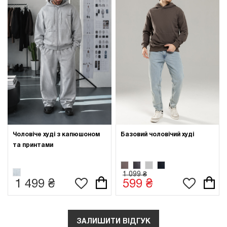
Чоловіче худі з капюшоном
Базовий чоловічий худі
та принтами
1 099 ₴
1 499 ₴
599 ₴
ЗАЛИШИТИ ВІДГУК