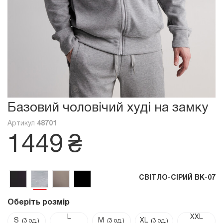
Базовий чоловічий худі на замку
Артикул
48701
1449
₴
СВІТЛО-СІРИЙ ВК-07
Оберіть розмір
L
XXL
S
M
XL
(3 од.)
(3 од.)
(3 од.)