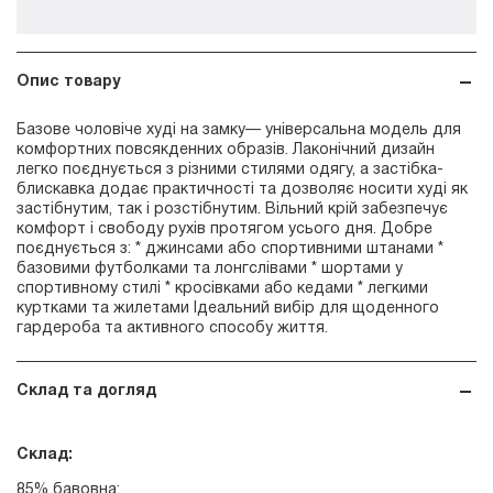
Опис товару
Базове чоловіче худі на замку— універсальна модель для
комфортних повсякденних образів. Лаконічний дизайн
легко поєднується з різними стилями одягу, а застібка-
блискавка додає практичності та дозволяє носити худі як
застібнутим, так і розстібнутим. Вільний крій забезпечує
комфорт і свободу рухів протягом усього дня. Добре
поєднується з: * джинсами або спортивними штанами *
базовими футболками та лонгслівами * шортами у
спортивному стилі * кросівками або кедами * легкими
куртками та жилетами Ідеальний вибір для щоденного
гардероба та активного способу життя.
Склад та догляд
Склад:
85% бавовна;