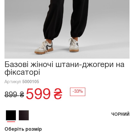
Базові жіночі штани-джогери на
фіксаторі
Артикул
5000105
599
₴
899
₴
ЧОРНИЙ
Оберіть розмір