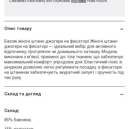
Самовивіз з магазину або службами
доставки
Нова пошта
Опис товару
Базові жіночі штани-джогери на фіксаторі Жіночі штани-
джогери на фіксаторі — ідеальний вибір для активного
відпочинку, прогулянок чи домашнього затишку. Модель
виконана з м’якої, приємної до тіла тканини, що забезпечує
максимальний комфорт упродовж дня. Еластичний пояс зі
шнурком дозволяє легко регулювати посадку, а фіксатори
на штанинах забезпечують акуратний силует і зручність під
час руху.
Склад та догляд
Склад:
85% бавовна;