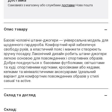
Доставка
Самовивіз з магазину або службами
доставки
Нова пошта
Опис товару
Базові чоловічі штани-джогери — універсальна модель для
щоденного гардероба. Комфортний крій забезпечує
свободу рухів, а еластичний пояс і манжети створюють
зручну посадку. Лаконічний дизайн робить штани-джогери
легкою основою для повсякденних і спортивних образів.
Добре поєднується з: базовими футболками, світшотами
та худі, спортивними куртками, кросівками або кедами,
кепками та мінімалістичними аксесуарами. Ідеальний
варіант для комфортних повсякденних образів у стилі
casual та active.
Склад та догляд
Склад: