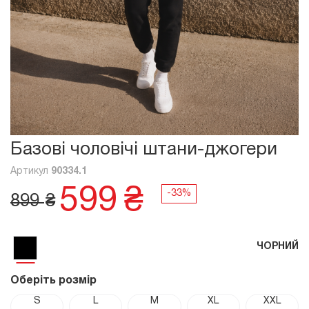
Базові чоловічі штани-джогери
Артикул
90334.1
599
₴
899
₴
ЧОРНИЙ
Оберіть розмір
S
L
M
XL
XXL