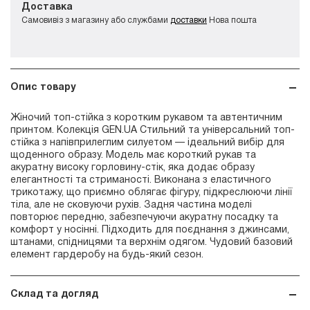
Доставка
Самовивіз з магазину або службами
доставки
Нова пошта
Опис товару
Жіночий топ-стійка з коротким рукавом та автентичним
принтом. Колекція GEN.UA Стильний та універсальний топ-
стійка з напівприлеглим силуетом — ідеальний вибір для
щоденного образу. Модель має короткий рукав та
акуратну високу горловину-стік, яка додає образу
елегантності та стриманості. Виконана з еластичного
трикотажу, що приємно облягає фігуру, підкреслюючи лінії
тіла, але не сковуючи рухів. Задня частина моделі
повторює передню, забезпечуючи акуратну посадку та
комфорт у носінні. Підходить для поєднання з джинсами,
штанами, спідницями та верхнім одягом. Чудовий базовий
елемент гардеробу на будь-який сезон.
Склад та догляд