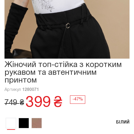
Жіночий топ-стійка з коротким
рукавом та автентичним
принтом
Артикул
1280071
399
₴
749
₴
БІЛИЙ