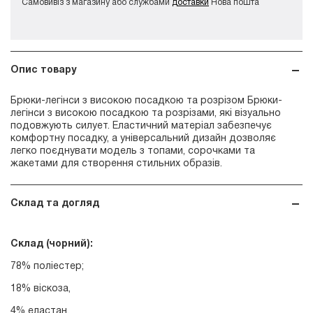
Самовивіз з магазину або службами
доставки
Нова пошта
Опис товару
Брюки-легінси з високою посадкою та розрізом Брюки-
легінси з високою посадкою та розрізами, які візуально
подовжують силует. Еластичний матеріал забезпечує
комфортну посадку, а універсальний дизайн дозволяє
легко поєднувати модель з топами, сорочками та
жакетами для створення стильних образів.
Склад та догляд
Склад (чорний):
78% поліестер;
18% віскоза,
4% еластан.