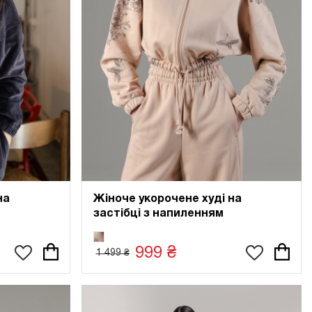
на
Жіноче укорочене худі на
застібці з напиленням
999 ₴
1 499 ₴