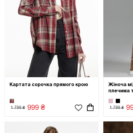
Картата сорочка прямого крою
Жіноча мі
плечима 
999 ₴
9
1 799 ₴
1 799 ₴