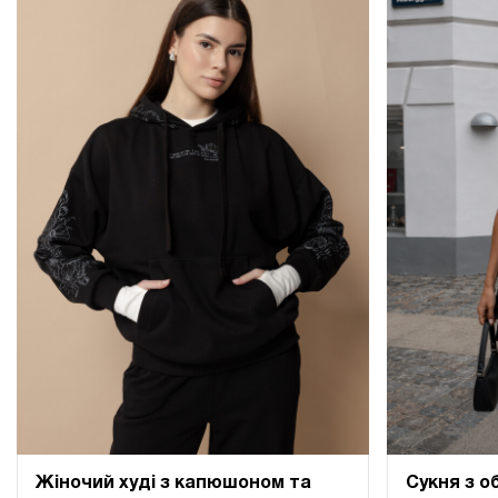
Сукня з о
Жіночий худі з капюшоном та