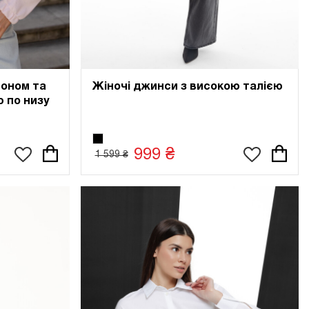
шоном та
Жіночі джинси з високою талією
 по низу
999 ₴
1 599 ₴