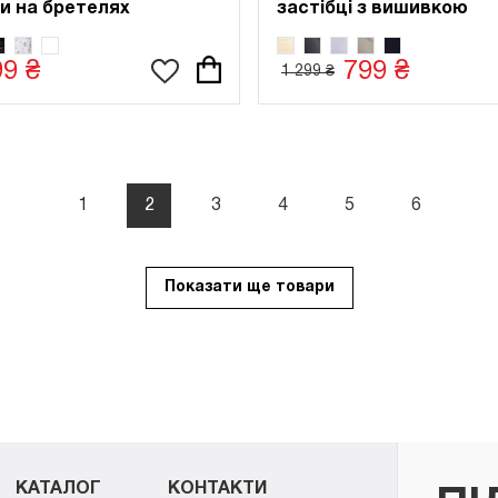
и на бретелях
застібці з вишивкою
99 ₴
799 ₴
1 299 ₴
1
2
3
4
5
6
Показати ще товари
КАТАЛОГ
КОНТАКТИ