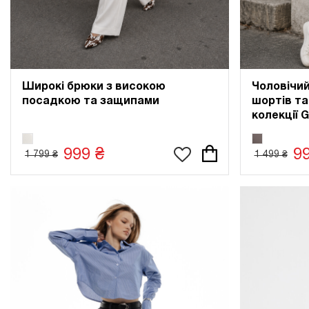
Широкі брюки з високою
Чоловічий
посадкою та защипами
шортів та
колекції 
999 ₴
9
1 799 ₴
1 499 ₴