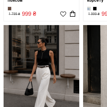
поясом
корсету
999 ₴
9
1 799 ₴
1 999 ₴