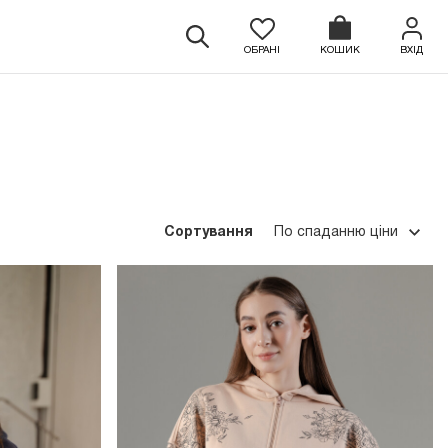
ОБРАНІ
КОШИК
ВХІД
Сортування
По спаданню ціни