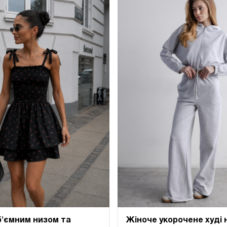
б'ємним низом та
Жіноче укорочене худі 