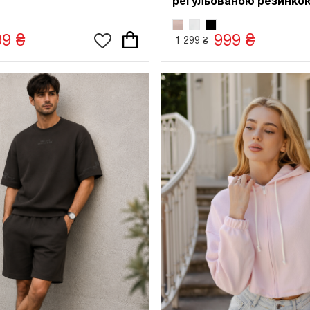
регульованою резинкою
99 ₴
999 ₴
1 299 ₴