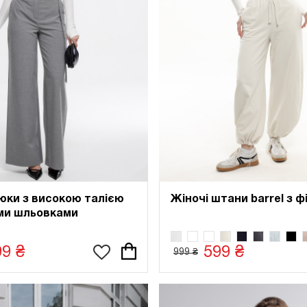
юки з високою талією
Жіночі штани barrel з 
ими шльовками
99 ₴
599 ₴
999 ₴