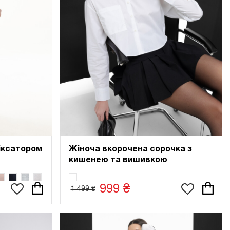
фіксатором
Жіноча вкорочена сорочка з
кишенею та вишивкою
999 ₴
1 499 ₴