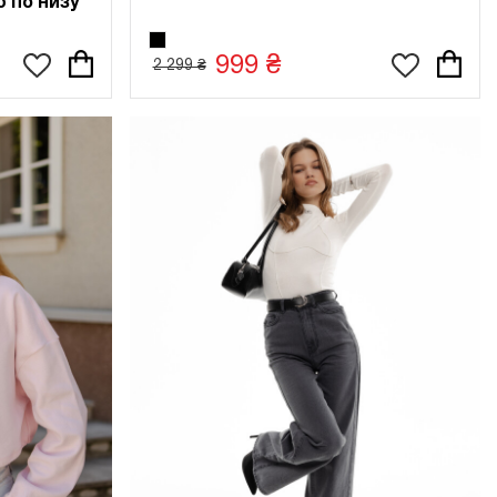
 по низу
999 ₴
2 299 ₴