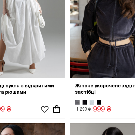
ді сукня з відкритими
Жіноче укорочене худі 
та рюшами
застібці
99 ₴
999 ₴
1 299 ₴