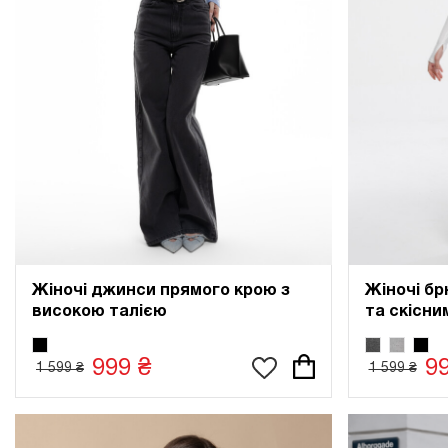
Жіночі джинси прямого крою з
Жіночі бр
високою талією
та скісн
999 ₴
9
1 599 ₴
1 599 ₴