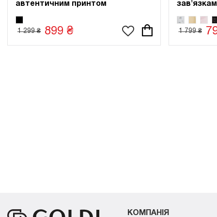
зав'язкам
автентичним принтом
899 ₴
7
1 299 ₴
1 799 ₴
КОМПАНІЯ