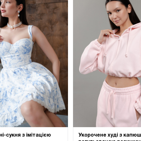
ні-сукня з імітацією
Укорочене худі з капю