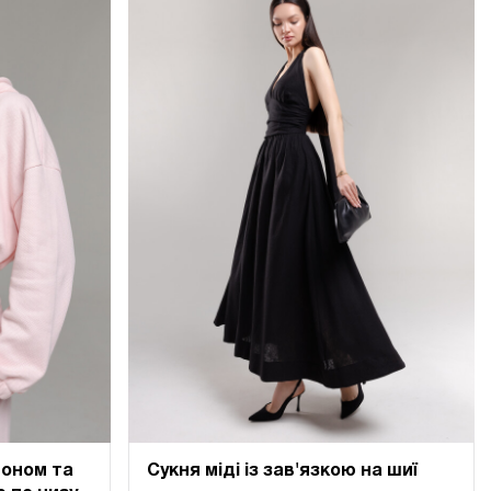
шоном та
Сукня міді із зав'язкою на шиї