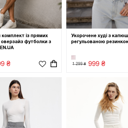
 комплект із прямих
Укорочене худі з капю
 оверзайз футболки з
регульованою резинкою
GEN.UA
99 ₴
999 ₴
1 299 ₴