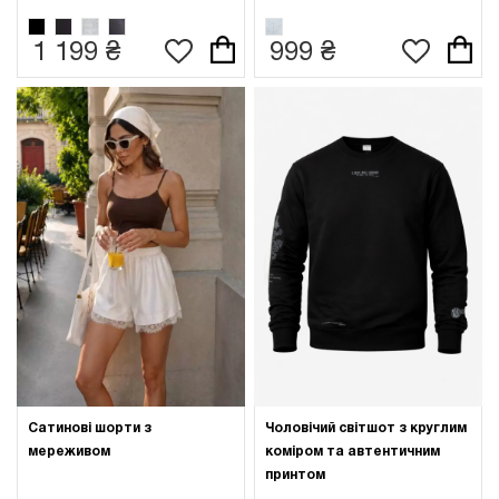
1 199 ₴
999 ₴
Сатинові шорти з
Чоловічий світшот з круглим
мереживом
коміром та автентичним
принтом