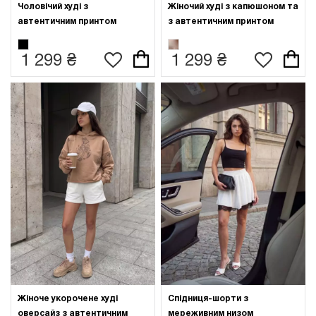
Чоловічий худі з
Жіночий худі з капюшоном та
автентичним принтом
з автентичним принтом
1 299 ₴
1 299 ₴
Жіноче укорочене худі
Спідниця-шорти з
оверсайз з автентичним
мереживним низом