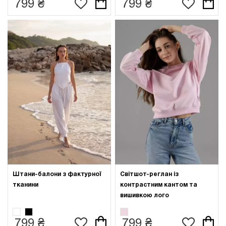
799 ₴
799 ₴
Штани-балони з фактурної
Світшот-реглан із
тканини
контрастним кантом та
вишивкою лого
799 ₴
799 ₴