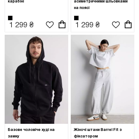
карабіні
асиметричними шльовками
на поясі
1 299 ₴
1 299 ₴
Базове чоловіче худі на
Жіночі штани Barrel Fit з
замку
фіксатором