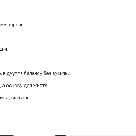
му образі.
дня.
 відчуття балансу без зусиль.
 а основу для життя.
ично, впевнено.