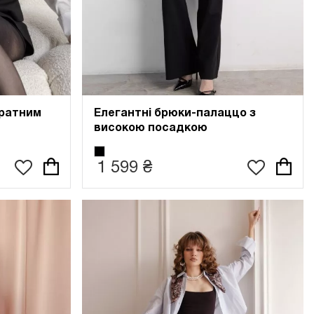
дратним
Елегантні брюки-палаццо з
високою посадкою
1 599 ₴