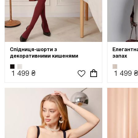
Спідниця-шорти з
Елегантн
декоративними кишенями
запах
1 499 ₴
1 499 ₴