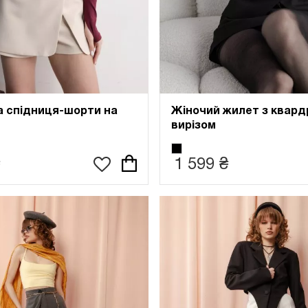
а спідниця-шорти на
Жіночий жилет з квар
вирізом
1 599 ₴