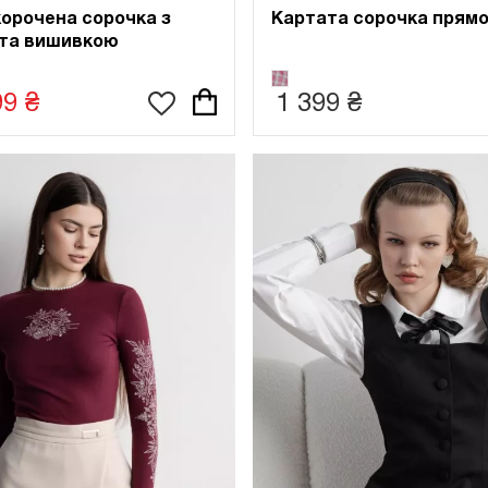
орочена сорочка з
Картата сорочка прямо
та вишивкою
99 ₴
1 399 ₴