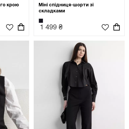
го крою
Міні спідниця-шорти зі
складками
1 499 ₴