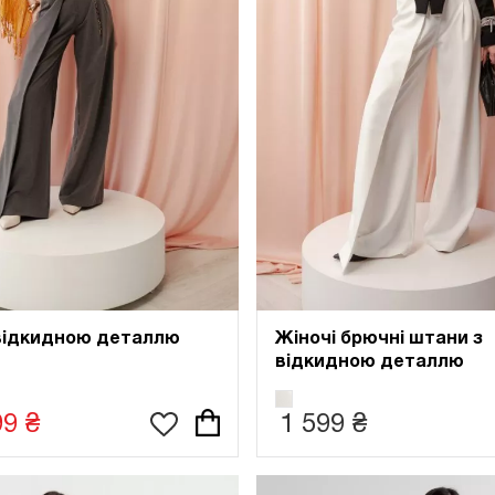
відкидною деталлю
Жіночі брючні штани з
відкидною деталлю
99 ₴
1 599 ₴