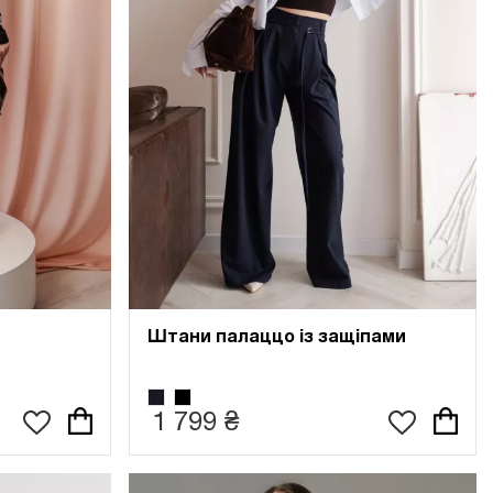
Штани палаццо із защіпами
1 799 ₴