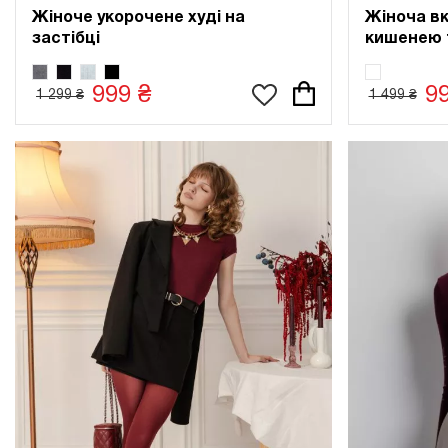
Жіноче укорочене худі на
Жіноча вк
застібці
кишенею 
999 ₴
9
1 299 ₴
1 499 ₴