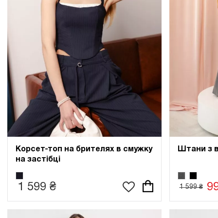
Корсет-топ на брителях в смужку
Штани з 
на застібці
1 599 ₴
9
1 599 ₴