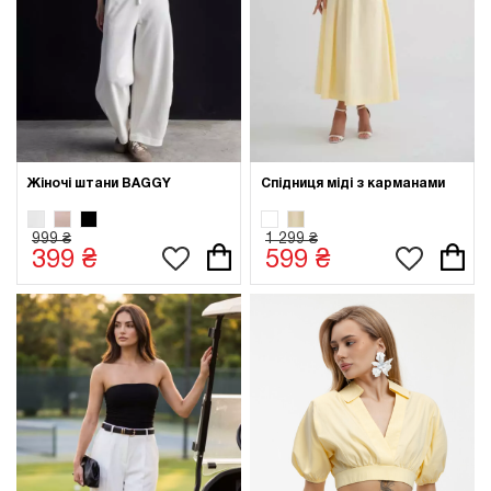
Жіночі штани BAGGY
Спідниця міді з карманами
999 ₴
1 299 ₴
399 ₴
599 ₴