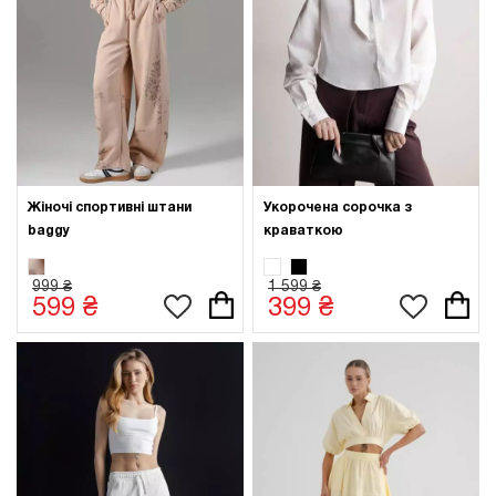
Жіночі спортивні штани
Укорочена сорочка з
baggy
краваткою
999 ₴
1 599 ₴
599 ₴
399 ₴