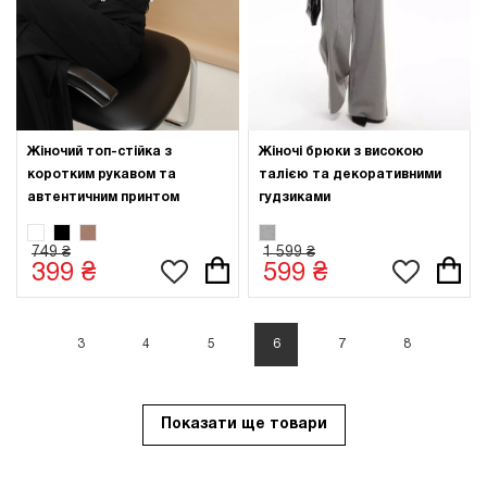
Жіночий топ-стійка з
Жіночі брюки з високою
коротким рукавом та
талією та декоративними
автентичним принтом
гудзиками
749 ₴
1 599 ₴
399 ₴
599 ₴
3
4
5
6
7
8
Показати ще товари