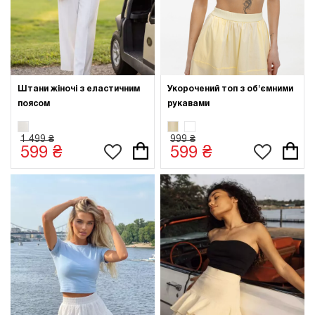
Штани жіночі з еластичним
Укорочений топ з об'ємними
поясом
рукавами
1 499 ₴
999 ₴
599 ₴
599 ₴