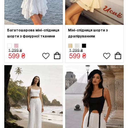
Багатошарова міні-спідниця
Міні-спідниця шорти з
шорти з факурної тканини
драпіруванням
1 299 ₴
1 299 ₴
599 ₴
599 ₴