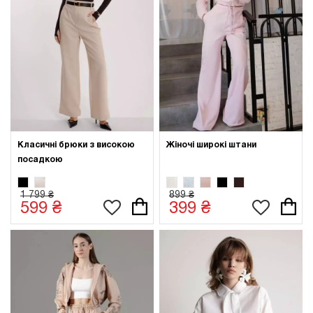
Класичні брюки з високою
Жіночі широкі штани
посадкою
1 799 ₴
899 ₴
599 ₴
399 ₴