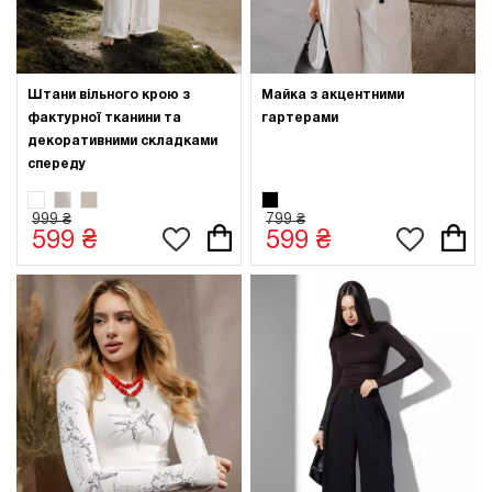
Штани вільного крою з
Майка з акцентними
фактурної тканини та
гартерами
декоративними складками
спереду
999 ₴
799 ₴
599 ₴
599 ₴