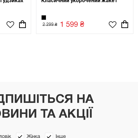
 гудзиках
Класичний укорочений жакет
1 599 ₴
2 299 ₴
ДПИШІТЬСЯ НА
ВИНИ ТА АКЦІЇ
ловік
Жінка
Інше