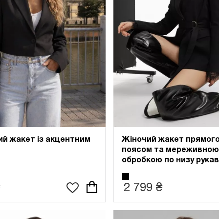
й жакет із акцентним
Жіночий жакет прямого
поясом та мереживною
обробкою по низу рука
2 799 ₴