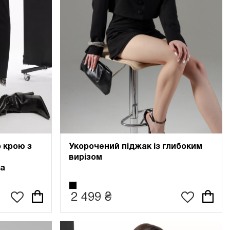
 крою з
Укорочений піджак із глибоким
вирізом
ва
2 499 ₴