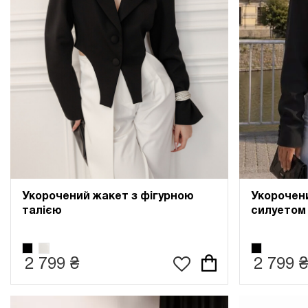
Укорочений жакет з фігурною
Укорочени
талією
силуетом
2 799 ₴
2 799 ₴