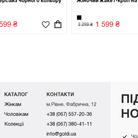
ерсайз чорного кольору
Жіночий жакет-кроп на
599 ₴
1 599 ₴
2 299 ₴
КАТАЛОГ
КОНТАКТИ
ПІ
Жінкам
м.Рівне, Фабрична, 12
НО
Чоловікам
+38 (067) 557-20-36
Колекції
+38 (067) 380-41-11
info@goldi.ua
Чо