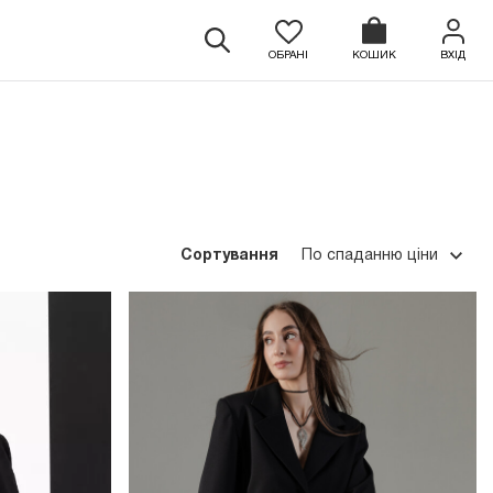
ОБРАНІ
КОШИК
ВХІД
Сортування
По спаданню ціни