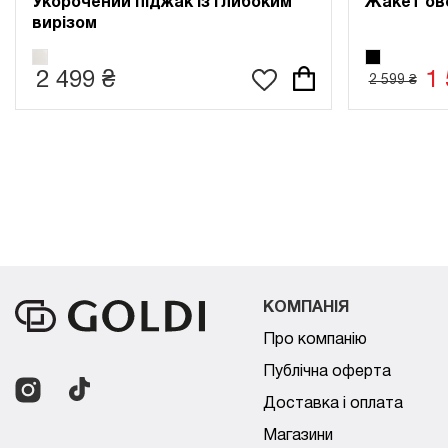
Укорочений піджак із глибоким
Жакет ов
вирізом
2 499 ₴
1 
2 599 ₴
КОМПАНІЯ
Про компанію
Публічна оферта
Доставка і оплата
Магазини