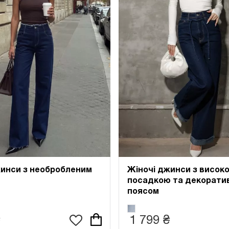
жинси з необробленим
Жіночі джинси з висок
посадкою та декорати
поясом
1 799 ₴