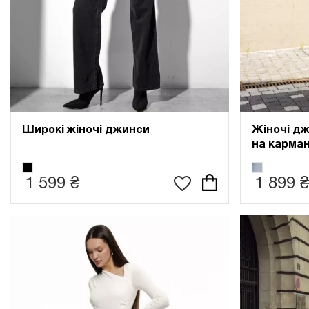
Широкі жіночі джинси
Жіночі д
на карма
1 599 ₴
1 899 ₴