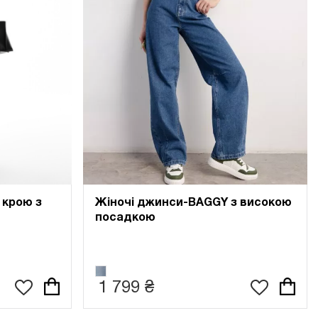
 крою з
Жіночі джинси-BAGGY з високою
посадкою
1 799 ₴