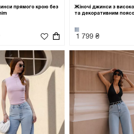
инси прямого крою без
Жіночі джинси з висок
nim
та декоративним пояс
1 799 ₴