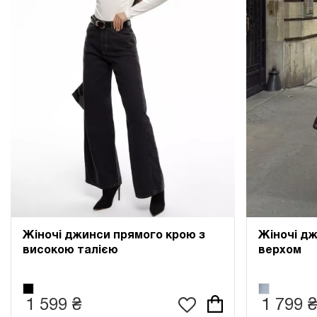
Жіночі джинси прямого крою з
Жіночі д
високою талією
верхом
1 599 ₴
1 799 ₴