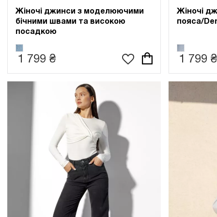
Жіночі джинси з моделюючими
Жіночі дж
бічними швами та високою
пояса/De
посадкою
1 799 ₴
1 799 ₴