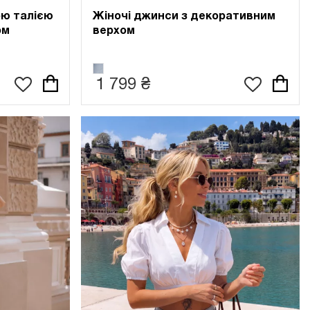
Жіночі джинси з декоративним
ою талією
верхом
ом
1 799 ₴