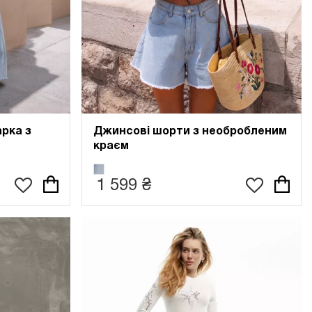
рка з
Джинсові шорти з необробленим
краєм
1 599 ₴