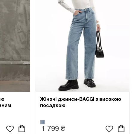
ою
Жіночі джинси-BAGGI з високою
вним
посадкою
1 799 ₴