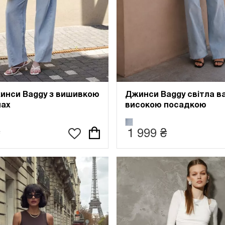
Джинси Baggy світла ва
жинси Baggy з вишивкою
високою посадкою
нах
1 999 ₴