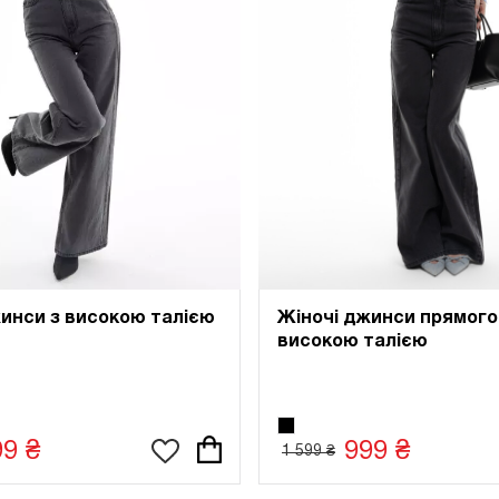
инси з високою талією
Жіночі джинси прямого
високою талією
99 ₴
999 ₴
1 599 ₴